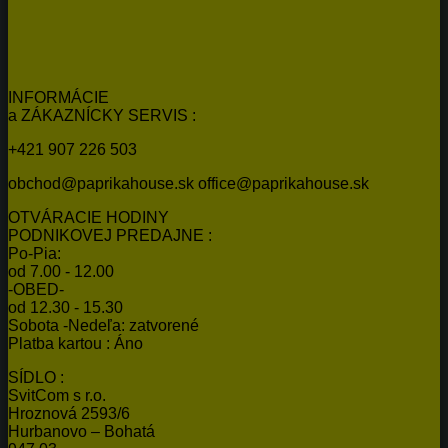
INFORMÁCIE
a ZÁKAZNÍCKY SERVIS :
+421 907 226 503
obchod@paprikahouse.sk office@paprikahouse.sk
OTVÁRACIE HODINY
PODNIKOVEJ PREDAJNE :
Po-Pia:
od 7.00 - 12.00
-OBED-
od 12.30 - 15.30
Sobota -Nedeľa: zatvorené
Platba kartou : Áno
SÍDLO :
SvitCom s r.o.
Hroznová 2593/6
Hurbanovo – Bohatá