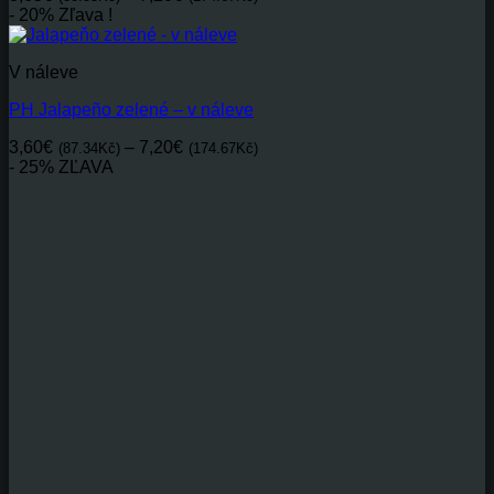
range:
- 20% Zľava !
3,65€(88.55Kč)
through
V náleve
7,20€(174.67Kč)
PH Jalapeño zelené – v náleve
Price
3,60
€
–
7,20
€
(87.34Kč)
(174.67Kč)
range:
- 25% ZĽAVA
3,60€(87.34Kč)
through
7,20€(174.67Kč)