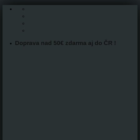
Skip
to
content
Doprava nad 50€ zdarma aj do ČR !