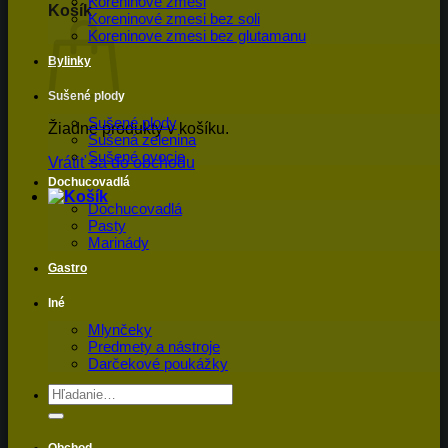
Koreninové zmesi
Košík
Koreninové zmesi bez soli
Koreninove zmesi bez glutamanu
Bylinky
Sušené plody
Sušené plody
Žiadne produkty v košíku.
Sušená zelenina
Sušené ovocie
Vrátiť sa do obchodu
Dochucovadlá
Dochucovadlá
Pasty
Marinády
Gastro
Iné
Mlynčeky
Predmety a nástroje
Darčekové poukážky
Hľadať: