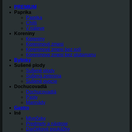
PREMIUM
Paprika
Paprika
Chilli
V náleve
Koreniny
Koreniny
Koreninové zmesi
Koreninové zmesi bez soli
Koreninove zmesi bez glutamanu
Bylinky
Sušené plody
Sušené plody
Sušená zelenina
Sušené ovocie
Dochucovadlá
Dochucovadlá
Pasty
Marinády
Gastro
Iné
Mlynčeky
Predmety a nástroje
Darčekové poukážky