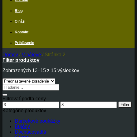
Obchod
Blog
O nás
Kontakt
Prihlásenie
Domov
/
V náleve
/
Stránka 2
Filter produktov
Zobrazených 13–15 z 15 výsledkov
Hľadať:
Filtrovať podľa ceny
Minimálna
Maximálna
Filter
cena
cena
Kategórie produktov
Darčekové poukážky
Bujóny
Dochucovadlá