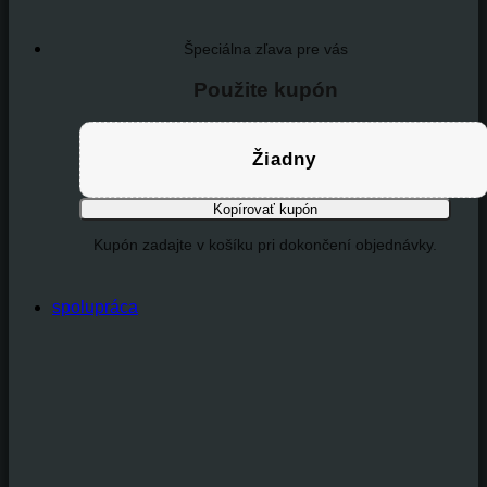
Špeciálna zľava pre vás
Použite kupón
Žiadny
Kopírovať kupón
Kupón zadajte v košíku pri dokončení objednávky.
spolupráca