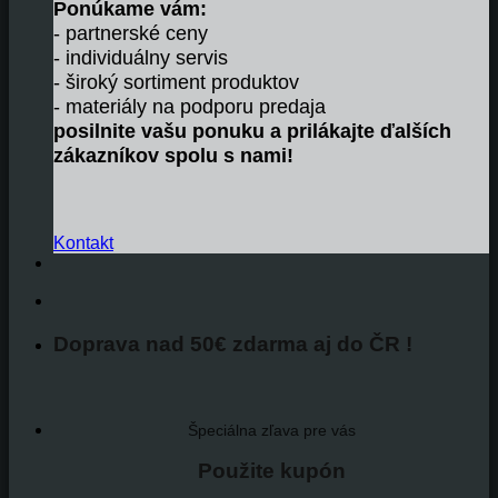
Ponúkame vám:
- partnerské ceny
- individuálny servis
- široký sortiment produktov
- materiály na podporu predaja
posilnite vašu ponuku a prilákajte ďalších
zákazníkov spolu s nami!
Kontakt
Doprava nad 50€ zdarma aj do ČR !
Špeciálna zľava pre vás
Použite kupón