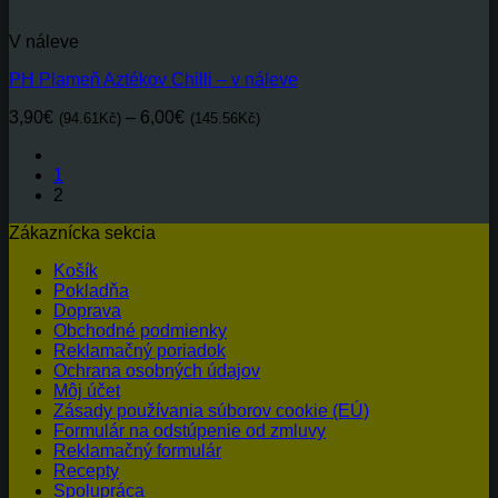
V náleve
PH Plameň Aztékov Chilli – v náleve
Price
3,90
€
–
6,00
€
(94.61Kč)
(145.56Kč)
range:
3,90€(94.61Kč)
1
through
2
6,00€(145.56Kč)
Zákaznícka sekcia
Košík
Pokladňa
Doprava
Obchodné podmienky
Reklamačný poriadok
Ochrana osobných údajov
Môj účet
Zásady používania súborov cookie (EÚ)
Formulár na odstúpenie od zmluvy
Reklamačný formulár
Recepty
Spolupráca