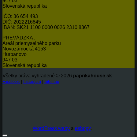
947 03
Slovenská republika
IČO: 36 654 493
DIČ: 2022216845
IBAN: SK21 1100 0000 0026 2310 8367
PREVÁDZKA :
Areál priemyselného parku
Novozámocká 4153
Hurbanovo
947 03
Slovenská republika
Všetky práva vyhradené © 2026
paprikahouse.sk
Facebook
|
Instagram
|
Sitemap
WordPress weby
a
eshopy
.