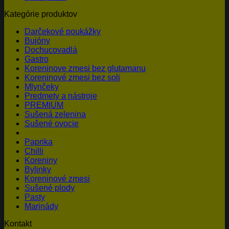
Kategórie produktov
Darčekové poukážky
Bujóny
Dochucovadlá
Gastro
Koreninove zmesi bez glutamanu
Koreninové zmesi bez soli
Mlynčeky
Predmety a nástroje
PREMIUM
Sušená zelenina
Sušené ovocie
V náleve
Paprika
Chilli
Koreniny
Bylinky
Koreninové zmesi
Sušené plody
Pasty
Marinády
Kontakt