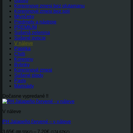
Gastro
Koreninove zmesi bez glutamanu
Koreninové zmesi bez soli
Mlynčeky
Predmety a nástroje
PREMIUM
Sušená zelenina
Sušené ovocie
V náleve
Paprika
Chilli
Koreniny
Bylinky
Koreninové zmesi
Sušené plody
Pasty
Marinády
Dočasne vypredané !!
V náleve
PH Jalapeño červené – v náleve
Price
3,65
€
–
7,20
€
(88.55Kč)
(174.67Kč)