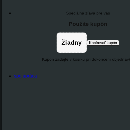
Špeciálna zľava pre vás
Použite kupón
Žiadny
Kopírovať kupón
Kupón zadajte v košíku pri dokončení objednávk
spolupráca