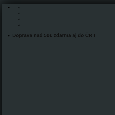
Skip
to
content
Doprava nad 50€ zdarma aj do ČR !