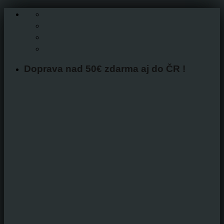
Skip
to
content
Doprava nad 50€ zdarma aj do ČR !