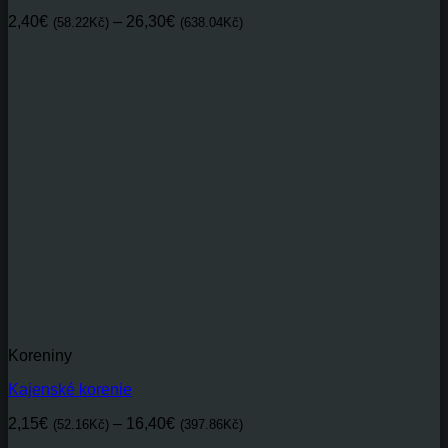
Price
2,40
€
–
26,30
€
(58.22Kč)
(638.04Kč)
range:
2,40€(58.22Kč)
through
26,30€(638.04Kč)
Koreniny
Kajenské korenie
Price
2,15
€
–
16,40
€
(52.16Kč)
(397.86Kč)
range: