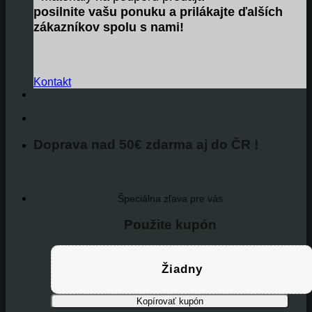
posilnite vašu ponuku a prilákajte ďalších
zákazníkov spolu s nami!
Kontakt
Doprava nad 50€ zdarma aj do ČR !
Špeciálna zľava pre vás
Použite kupón
Žiadny
Kopírovať kupón