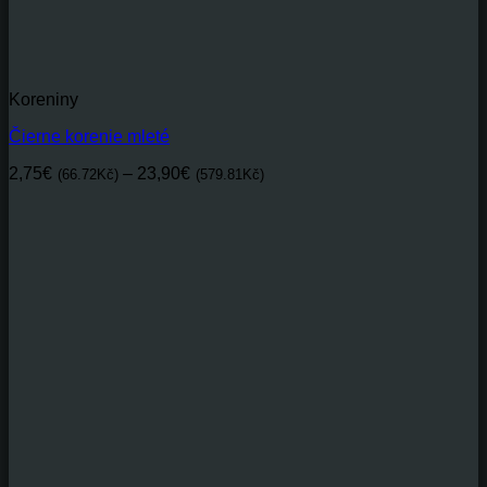
Koreniny
Čierne korenie mleté
Price
2,75
€
–
23,90
€
(66.72Kč)
(579.81Kč)
range:
2,75€(66.72Kč)
through
23,90€(579.81Kč)