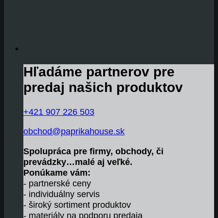
Hľadáme partnerov pre
predaj našich produktov
+421 907 226 503
obchod@paprikahouse.sk
Spolupráca pre firmy, obchody, či
prevádzky…malé aj veľké.
Ponúkame vám:
- partnerské ceny
- individuálny servis
- široký sortiment produktov
- materiály na podporu predaja