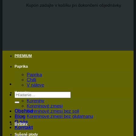
Kupón zadajte v košíku pri dokončení objednávky.
PREMIUM
Paprika
Paprika
Chilli
V náleve
Koreniny
Hľadať:
Koreniny
Koreninové zmesi
Obchod
Koreninové zmesi bez soli
Koreninove zmesi bez glutamanu
Blog
O nás
Bylinky
Kontakt
Sušené plody