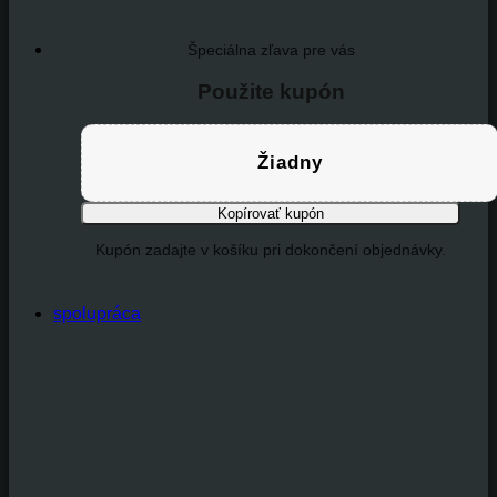
Špeciálna zľava pre vás
Použite kupón
Žiadny
Kopírovať kupón
Kupón zadajte v košíku pri dokončení objednávky.
spolupráca