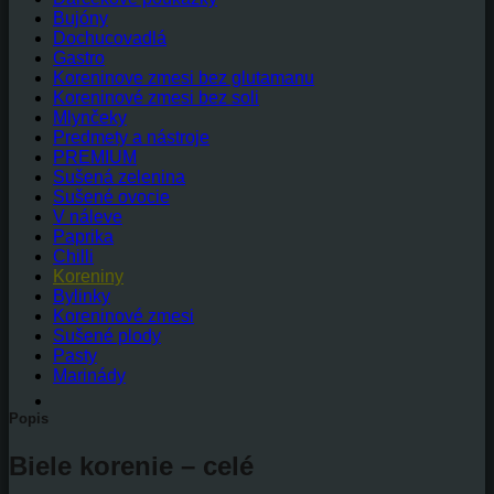
Bujóny
Dochucovadlá
Gastro
Koreninove zmesi bez glutamanu
Koreninové zmesi bez soli
Mlynčeky
Predmety a nástroje
PREMIUM
Sušená zelenina
Sušené ovocie
V náleve
Paprika
Chilli
Koreniny
Bylinky
Koreninové zmesi
Sušené plody
Pasty
Marinády
Popis
Biele korenie – celé