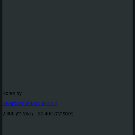
2,15€(52.16Kč)
through
16,40€(397.86Kč)
Koreniny
Štvorfarebné korenie celé
Price
2,30
€
–
30,40
€
(55.80Kč)
(737.50Kč)
range:
2,30€(55.80Kč)
through