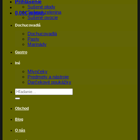
Prihlásenie
Sušené plody
Sušená zelenina
0,00
€
(0.00Kč)
Sušené ovocie
Dochucovadlá
Dochucovadlá
Pasty
Marinády
Gastro
Iné
Mlynčeky
Predmety a nástroje
Darčekové poukážky
Hľadať:
Obchod
Blog
O nás