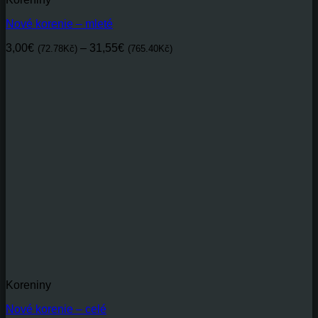
Nové korenie – mleté
Price
3,00
€
–
31,55
€
(72.78Kč)
(765.40Kč)
range:
3,00€(72.78Kč)
through
31,55€(765.40Kč)
Koreniny
Nové korenie – celé