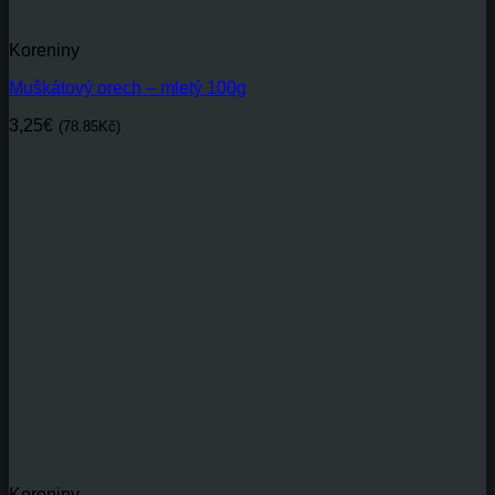
Koreniny
Muškátový orech – mletý 100g
3,25
€
(78.85Kč)
Koreniny