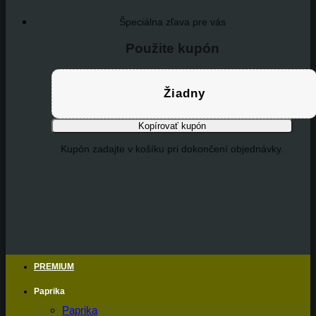
Špeciálna zľava pre vás
Použite kupón
Žiadny
Kopírovať kupón
Kupón zadajte v košíku pri dokončení objednávky.
PREMIUM
Paprika
Paprika