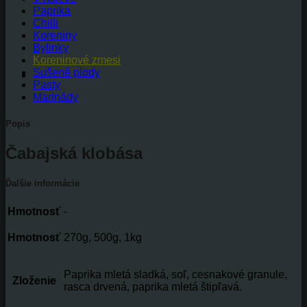
Paprika
Chilli
Koreniny
Bylinky
Koreninové zmesi
Sušené plody
Pasty
Marinády
Popis
Čabajská klobása
Ďalšie informácie
Hmotnosť
-
Hmotnosť
270g, 500g, 1kg
Paprika mletá sladká, soľ, cesnakové granule,
Zloženie
rasca drvená, paprika mletá štipľavá.