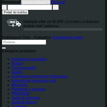
Hmotnosť
Vymazať
12,35€(299.61Kč)
Vrátiť sa do obchodu
množstvo
Čabajská
Pridať do košíka
klobása
Nakúpte ešte za
50,00
€
a dopravu
(1213.00Kč)
budete mať zadarmo.
Katalógové číslo:
-
Kategória:
Koreninové zmesi
Hľadať:
Kategórie produktov
Darčekové poukážky
Bujóny
Dochucovadlá
Gastro
Koreninove zmesi bez glutamanu
Koreninové zmesi bez soli
Mlynčeky
Predmety a nástroje
PREMIUM
Sušená zelenina
Sušené ovocie
V náleve