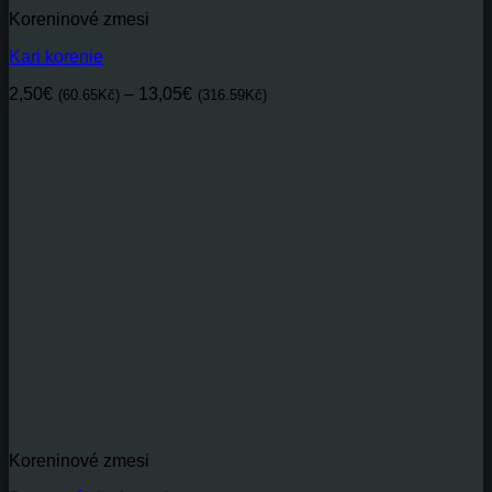
Koreninové zmesi
Kari korenie
Price
2,50
€
–
13,05
€
(60.65Kč)
(316.59Kč)
range:
2,50€(60.65Kč)
through
13,05€(316.59Kč)
Koreninové zmesi