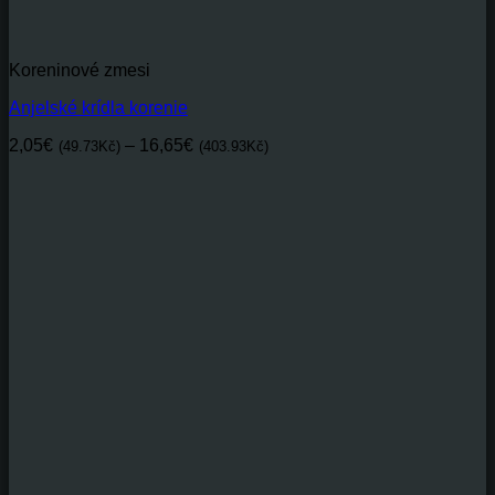
Koreninové zmesi
Anjelské krídla korenie
Price
2,05
€
–
16,65
€
(49.73Kč)
(403.93Kč)
range:
2,05€(49.73Kč)
through
16,65€(403.93Kč)