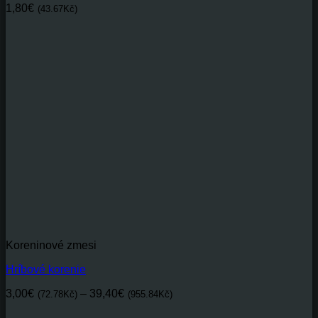
1,80
€
(43.67Kč)
Koreninové zmesi
Hríbové korenie
Price
3,00
€
–
39,40
€
(72.78Kč)
(955.84Kč)
range: