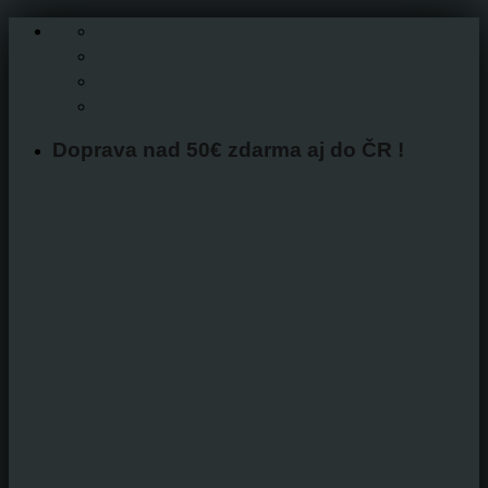
Skip
to
content
Doprava nad 50€ zdarma aj do ČR !