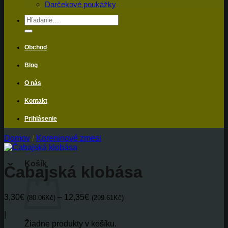
Darčekové poukážky
Hľadať:
Obchod
Blog
O nás
Kontakt
Prihlásenie
Domov
/
Koreninové zmesi
Košík
Čabajská klobása
Price
3,30
€
–
12,35
€
(80.06Kč)
(299.61Kč)
range:
|
3,30€(80.06Kč)
Žiadne produkty v košíku.
through