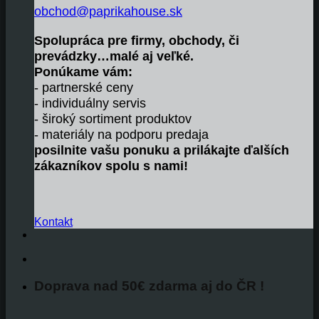
obchod@paprikahouse.sk
Spolupráca pre firmy, obchody, či
prevádzky…malé aj veľké.
Ponúkame vám:
- partnerské ceny
- individuálny servis
- široký sortiment produktov
- materiály na podporu predaja
posilnite vašu ponuku a prilákajte ďalších
zákazníkov spolu s nami!
Kontakt
Doprava nad 50€ zdarma aj do ČR !