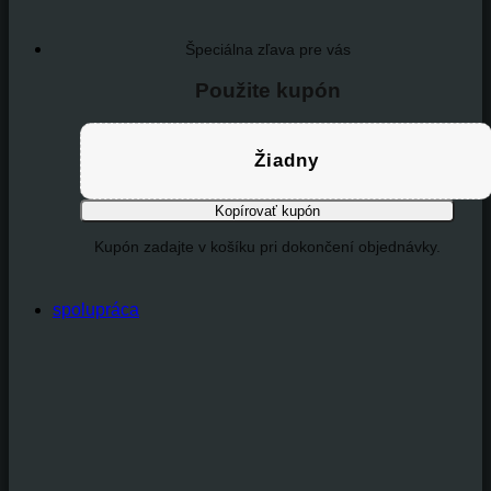
Špeciálna zľava pre vás
Použite kupón
Žiadny
Kopírovať kupón
Kupón zadajte v košíku pri dokončení objednávky.
spolupráca