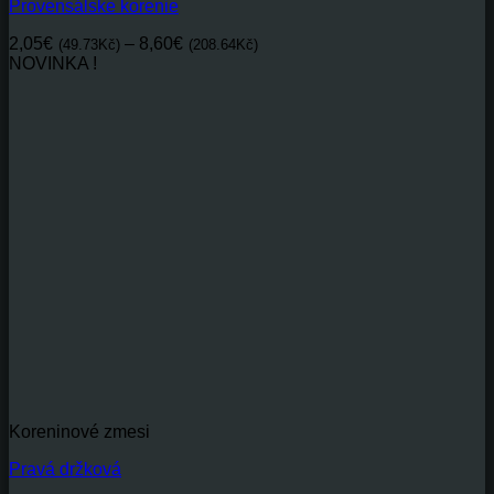
Provensálske korenie
Price
2,05
€
–
8,60
€
(49.73Kč)
(208.64Kč)
range:
NOVINKA !
2,05€(49.73Kč)
through
8,60€(208.64Kč)
Koreninové zmesi
Pravá držková