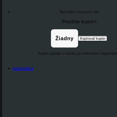
Špeciálna zľava pre vás
Použite kupón
Žiadny
Kopírovať kupón
Kupón zadajte v košíku pri dokončení objednávk
spolupráca