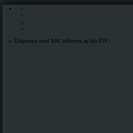
Skip
to
content
Doprava nad 50€ zdarma aj do ČR !